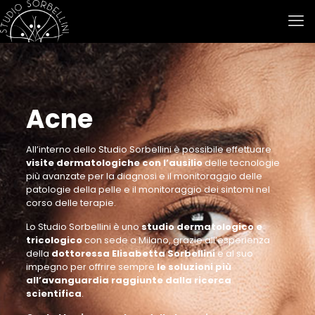
Acne
All’interno dello Studio Sorbellini è possibile effettuare
visite dermatologiche con l’ausilio
delle tecnologie
più avanzate per la diagnosi e il monitoraggio delle
patologie della pelle e il monitoraggio dei sintomi nel
corso delle terapie.
Lo Studio Sorbellini è uno
studio dermatologico e
tricologico
con sede a Milano, grazie all’esperienza
della
dottoressa Elisabetta Sorbellini
e al suo
impegno per offrire sempre
le soluzioni più
all’avanguardia raggiunte dalla ricerca
scientifica
.