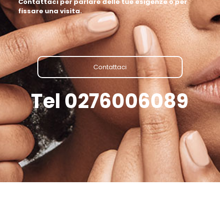
Contattaci per parlare delle tue esigenze o per
fissare una visita.
Contattaci
Tel 0276006089